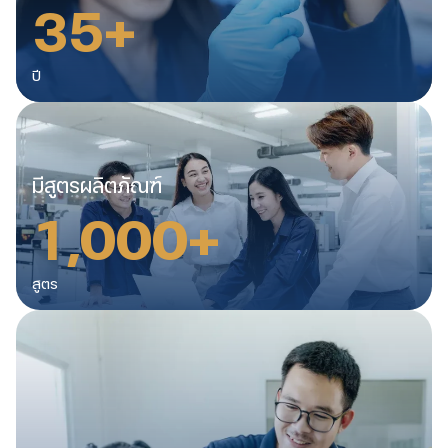
3
5
+
3
7
ปี
2
3
6
0
มีสูตรผลิตภัณฑ์
1
,
0
0
0
+
4
2
3
3
3
0
7
4
สูตร
6
7
0
8
2
1
1
0
0
6
8
7