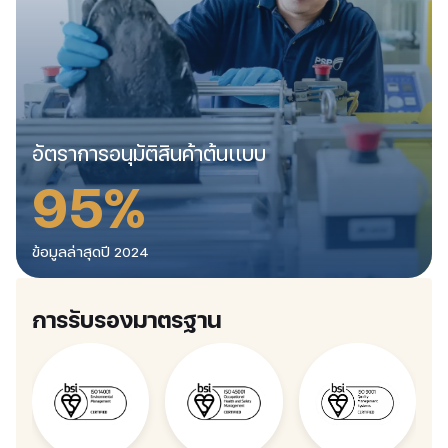
8
8
7
0
2
5
4
3
8
0
5
2
0
0
0
7
6
8
อัตราการอนุมัติสินค้าต้นเเบบ
6
0
0
3
8
4
9
5
%
6
6
4
1
1
2
5
4
ข้อมูลล่าสุดปี 2024
0
4
8
4
4
6
3
0
การรับรองมาตรฐาน
0
1
1
0
0
6
2
2
3
0
6
6
7
0
5
5