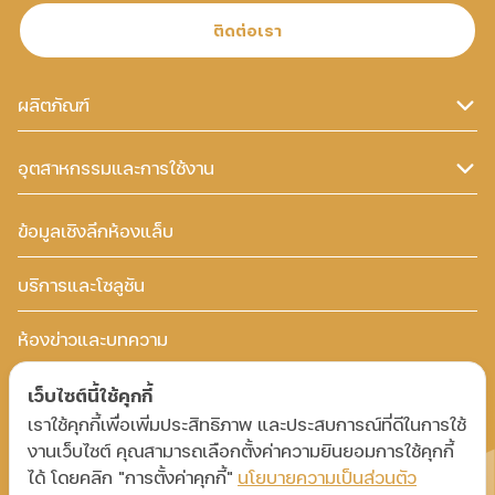
ติดต่อเรา
ผลิตภัณฑ์
อุตสาหกรรมและการใช้งาน
ข้อมูลเชิงลึกห้องแล็บ
บริการและโซลูชัน
ห้องข่าวและบทความ
คำถามที่พบบ่อย
เว็บไซต์นี้ใช้คุกกี้
เราใช้คุกกี้เพื่อเพิ่มประสิทธิภาพ และประสบการณ์ที่ดีในการใช้
งานเว็บไซต์ คุณสามารถเลือกตั้งค่าความยินยอมการใช้คุกกี้
ลิขสิทธิ์ © 2025 บริษัท พี.เอส.พี. สเปเชียลตี้ส์ จำกัด
ได้ โดยคลิก "การตั้งค่าคุกกี้"
นโยบายความเป็นส่วนตัว
(มหาชน) สงวนลิขสิทธิ์ทั้งหมด