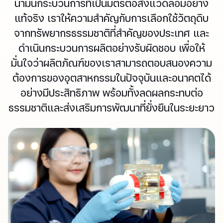
น้ำมันกระบวนการที่เป็นมิตรต่อสิ่งแวดล้อมอย่าง
0
3
แท้จริง เราให้ความสำคัญกับการเลือกใช้วัตถุดิบ
จากทรัพยากรธรรมชาติที่สำคัญของประเทศ และ
2
2
ดำเนินกระบวนการผลิตอย่างรับผิดชอบ เพื่อให้
2
5
มั่นใจว่าผลิตภัณฑ์ของเราสามารถตอบสนองความ
ต้องการของอุตสาหกรรมในปัจจุบันและอนาคตได้
0
2
อย่างมีประสิทธิภาพ พร้อมทั้งลดผลกระทบต่อ
ธรรมชาติและส่งเสริมการพัฒนาที่ยั่งยืนในระยะยาว
9
5