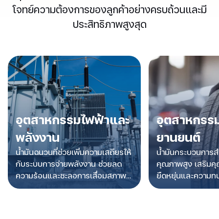
โจทย์ความต้องการของลูกค้าอย่างครบถ้วนและมี
ประสิทธิภาพสูงสุด
อุตสาหกรรมไฟฟ้าและ
อุตสาหกรร
พลังงาน
ยานยนต์
น้ำมันฉนวนที่ช่วยเพิ่มความเสถียรให้
น้ำมันกระบวนการ
กับระบบการจ่ายพลังงาน ช่วยลด
คุณภาพสูง เสริมคุ
ความร้อนและชะลอการเสื่อมสภาพ
ยืดหยุ่นและความทน
ของอุปกรณ์ เพื่อประสิทธิภาพการใช้
อุตสาหกรรมผลิตยา
งานได้อย่างต่อเนื่อง
ส่วนยานยนต์ สาม
ผลิตภัณฑ์คุณภาพ