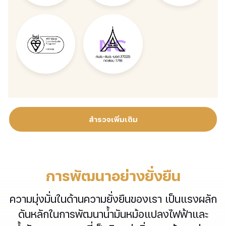
6
8
6
3
0
8
2
5
7
0
0
6
3
5
8
8
0
6
6
0
4
0
0
6
6
6
2
4
8
6
3
8
5
2
สำรวจเพิ่มเติม
1
0
0
0
4
2
การพัฒนาอย่างยั่งยืน
3
3
ความมุ่งมั่นในด้านความยั่งยืนของเรา เป็นแรงผลัก
4
4
ดันหลักในการพัฒนาน้ำมันหม้อแปลงไฟฟ้าและ