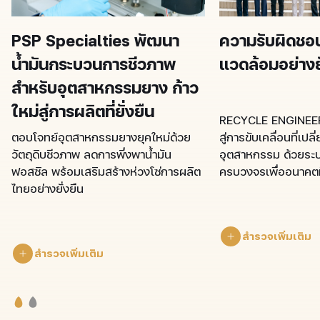
PSP Specialties พัฒนา
ความรับผิดชอบ
น้ำมันกระบวนการชีวภาพ
แวดล้อมอย่างยั
สำหรับอุตสาหกรรมยาง ก้าว
ใหม่สู่การผลิตที่ยั่งยืน
RECYCLE ENGINEERI
ตอบโจทย์อุตสาหกรรมยางยุคใหม่ด้วย
สู่การขับเคลื่อนที่เป
วัตถุดิบชีวภาพ ลดการพึ่งพาน้ำมัน
อุตสาหกรรม ด้วยระ
ฟอสซิล พร้อมเสริมสร้างห่วงโซ่การผลิต
ครบวงจรเพื่ออนาคตที่
ไทยอย่างยั่งยืน
สำรวจเพิ่มเติม
สำรวจเพิ่มเติม